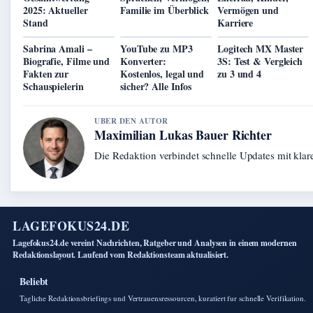
2025: Aktueller
Familie im Überblick
Vermögen und
Stand
Karriere
Sabrina Amali –
YouTube zu MP3
Logitech MX Master
Biografie, Filme und
Konverter:
3S: Test & Vergleich
Fakten zur
Kostenlos, legal und
zu 3 und 4
Schauspielerin
sicher? Alle Infos
UBER DEN AUTOR
Maximilian Lukas Bauer Richter
Die Redaktion verbindet schnelle Updates mit kla
LAGEFOKUS24.DE
Lagefokus24.de vereint Nachrichten, Ratgeber und Analysen in einem modernen
Redaktionslayout. Laufend vom Redaktionsteam aktualisiert.
Beliebt
Tagliche Redaktionsbriefings und Vertrauensressourcen, kuratiert fur schnelle Verifikation.