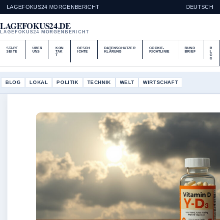
LAGEFOKUS24 MORGENBERICHT
DEUTSCH
LAGEFOKUS24.DE
LAGEFOKUS24 MORGENBERICHT
START
ÜBER
KON
GESCH
DATENSCHUTZER
COOKIE-
RUND
B
SEITE
UNS
TAK
ICHTE
KLÄRUNG
RICHTLINIE
BRIEF
L
T
O
G
BLOG
LOKAL
POLITIK
TECHNIK
WELT
WIRTSCHAFT