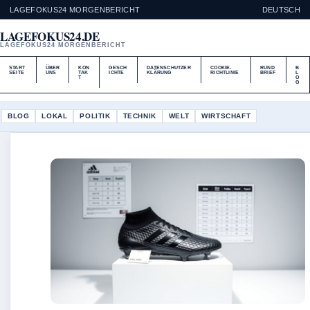
LAGEFOKUS24 MORGENBERICHT
DEUTSCH
LAGEFOKUS24.DE
LAGEFOKUS24 MORGENBERICHT
START
ÜBER
KON
GESCH
DATENSCHUTZER
COOKIE-
RUND
B
SEITE
UNS
TAK
ICHTE
KLÄRUNG
RICHTLINIE
BRIEF
L
T
O
G
BLOG
LOKAL
POLITIK
TECHNIK
WELT
WIRTSCHAFT