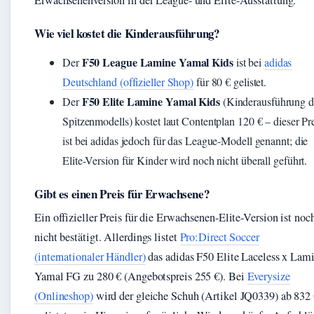
Erwachsenenversion in der League- und Elite-Ausstattung.
Wie viel kostet die Kinderausführung?
F50 League Lamine Yamal Kids
Der
ist bei
adidas
Deutschland (offizieller Shop)
für 80 € gelistet.
F50 Elite Lamine Yamal Kids
Der
(Kinderausführung d
Spitzenmodells) kostet laut Contentplan 120 € – dieser Pr
ist bei adidas jedoch für das League-Modell genannt; die
Elite-Version für Kinder wird noch nicht überall geführt.
Gibt es einen Preis für Erwachsene?
Ein offizieller Preis für die Erwachsenen-Elite-Version ist noc
nicht bestätigt. Allerdings listet
Pro:Direct Soccer
(internationaler Händler)
das adidas F50 Elite Laceless x Lam
Yamal FG zu 280 € (Angebotspreis 255 €). Bei
Everysize
(Onlineshop)
wird der gleiche Schuh (Artikel JQ0339) ab 832