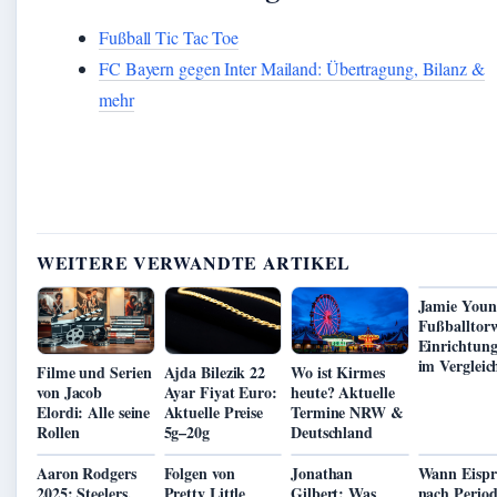
Fußball Tic Tac Toe
FC Bayern gegen Inter Mailand: Übertragung, Bilanz &
mehr
WEITERE VERWANDTE ARTIKEL
Jamie Youn
Fußballtor
Einrichtun
im Vergleic
Filme und Serien
Ajda Bilezik 22
Wo ist Kirmes
von Jacob
Ayar Fiyat Euro:
heute? Aktuelle
Elordi: Alle seine
Aktuelle Preise
Termine NRW &
Rollen
5g–20g
Deutschland
Aaron Rodgers
Folgen von
Jonathan
Wann Eisp
2025: Steelers,
Pretty Little
Gilbert: Was
nach Period