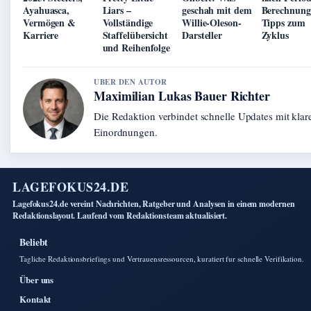
Ayahuasca,
Liars –
geschah mit dem
Berechnun
Vermögen &
Vollständige
Willie-Oleson-
Tipps zum
Karriere
Staffelübersicht
Darsteller
Zyklus
und Reihenfolge
UBER DEN AUTOR
Maximilian Lukas Bauer Richter
Die Redaktion verbindet schnelle Updates mit klar
Einordnungen.
LAGEFOKUS24.DE
Lagefokus24.de vereint Nachrichten, Ratgeber und Analysen in einem modernen
Redaktionslayout. Laufend vom Redaktionsteam aktualisiert.
Beliebt
Tagliche Redaktionsbriefings und Vertrauensressourcen, kuratiert fur schnelle Verifikation.
Über uns
Kontakt