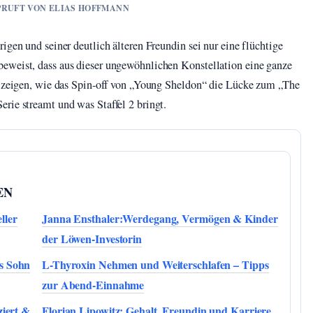
GEPRUFT VON ELIAS HOFFMANN
igen und seiner deutlich älteren Freundin sei nur eine flüchtige
eweist, dass aus dieser ungewöhnlichen Konstellation eine ganze
ir zeigen, wie das Spin-off von „Young Sheldon“ die Lücke zum „The
rie streamt und was Staffel 2 bringt.
EN
ller
Janna Ensthaler:Werdegang, Vermögen & Kinder
der Löwen-Investorin
s Sohn
L-Thyroxin Nehmen und Weiterschlafen – Tipps
zur Abend-Einnahme
ziert &
Florian Lipowitz: Gehalt, Freundin und Karriere