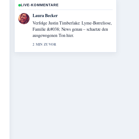
LIVE-KOMMENTARE
Nico Hoffmann
Hilfreicher Kontext zu Lucy Liu: Beziehung,
Karriere und Fakten zur.... Bitte haltet diesen
Liveticker aktuell.
4 MIN ZUVOR