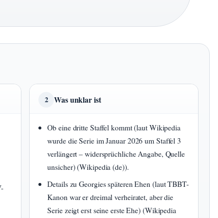
Was unklar ist
2
Ob eine dritte Staffel kommt (laut Wikipedia
wurde die Serie im Januar 2026 um Staffel 3
verlängert – widersprüchliche Angabe, Quelle
unsicher) (Wikipedia (de)).
Details zu Georgies späteren Ehen (laut TBBT-
V-
Kanon war er dreimal verheiratet, aber die
Serie zeigt erst seine erste Ehe) (Wikipedia