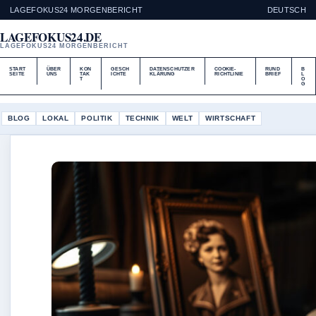
LAGEFOKUS24 MORGENBERICHT
DEUTSCH
LAGEFOKUS24.DE
LAGEFOKUS24 MORGENBERICHT
START
ÜBER
KON
GESCH
DATENSCHUTZER
COOKIE-
RUND
B
SEITE
UNS
TAK
ICHTE
KLÄRUNG
RICHTLINIE
BRIEF
L
T
O
G
BLOG
LOKAL
POLITIK
TECHNIK
WELT
WIRTSCHAFT