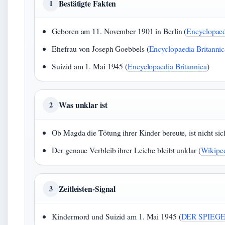
Bestätigte Fakten
1
Geboren am 11. November 1901 in Berlin (
Encyclopaed
Ehefrau von Joseph Goebbels (
Encyclopaedia Britannic
Suizid am 1. Mai 1945 (
Encyclopaedia Britannica
)
Was unklar ist
2
Ob Magda die Tötung ihrer Kinder bereute, ist nicht sich
Der genaue Verbleib ihrer Leiche bleibt unklar (
Wikiped
Zeitleisten-Signal
3
Kindermord und Suizid am 1. Mai 1945 (
DER SPIEGEL 