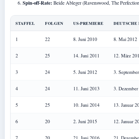
Spin-off-Rate:
Beide Ableger (Ravenswood, The Perfectionist
STAFFEL
FOLGEN
US-PREMIERE
DEUTSCHE
1
22
8. Juni 2010
8. Mai 2012
2
25
14. Juni 2011
12. März 20
3
24
5. Juni 2012
3. Septembe
4
24
11. Juni 2013
3. Dezember
5
25
10. Juni 2014
13. Januar 2
6
20
2. Juni 2015
12. Januar 2
7
20
21. Juni 2016
21. Dezembe