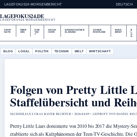
LAGEFOKUS24 MORGENBERICHT
DEUTSCH
LAGEFOKUS24.DE
LAGEFOKUS24 MORGENBERICHT
START
ÜBER
KON
GESCH
DATENSCHUTZER
COOKIE-
RUND
B
SEITE
UNS
TAK
ICHTE
KLÄRUNG
RICHTLINIE
BRIEF
L
T
O
G
BLOG
LOKAL
POLITIK
TECHNIK
WELT
WIRTSCHAFT
Folgen von Pretty Little L
Staffelübersicht und Reih
MAXIMILIAN LUKAS BAUER RICHTER • 2026-04-09 • GEPRUFT VON DANIEL BE
Pretty Little Liars dominierte von 2010 bis 2017 die Mystery-Se
etablierte sich als Kultphänomen der Teen-TV-Geschichte. Die O