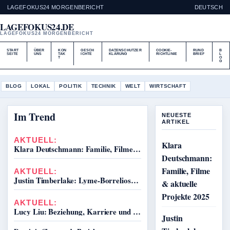
LAGEFOKUS24 MORGENBERICHT
DEUTSCH
LAGEFOKUS24.DE
LAGEFOKUS24 MORGENBERICHT
START
ÜBER
KON
GESCH
DATENSCHUTZER
COOKIE-
RUND
B
SEITE
UNS
TAK
ICHTE
KLÄRUNG
RICHTLINIE
BRIEF
L
T
O
G
BLOG
LOKAL
POLITIK
TECHNIK
WELT
WIRTSCHAFT
Im Trend
NEUESTE
ARTIKEL
AKTUELL:
Klara
Klara Deutschmann: Familie, Filme & aktuelle Projekte 2025
Deutschmann:
Familie, Filme
AKTUELL:
Justin Timberlake: Lyme-Borreliose, Familie & News
& aktuelle
Projekte 2025
AKTUELL:
Lucy Liu: Beziehung, Karriere und Fakten zur Schauspielerin
Justin