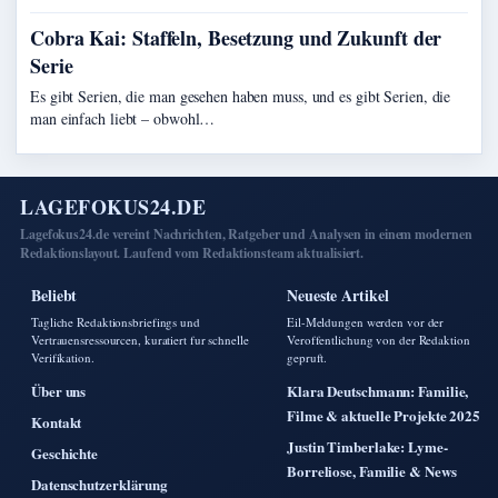
Cobra Kai: Staffeln, Besetzung und Zukunft der
Serie
Es gibt Serien, die man gesehen haben muss, und es gibt Serien, die
man einfach liebt – obwohl…
LAGEFOKUS24.DE
Lagefokus24.de vereint Nachrichten, Ratgeber und Analysen in einem modernen
Redaktionslayout. Laufend vom Redaktionsteam aktualisiert.
Beliebt
Neueste Artikel
Tagliche Redaktionsbriefings und
Eil-Meldungen werden vor der
Vertrauensressourcen, kuratiert fur schnelle
Veroffentlichung von der Redaktion
Verifikation.
gepruft.
Über uns
Klara Deutschmann: Familie,
Filme & aktuelle Projekte 2025
Kontakt
Justin Timberlake: Lyme-
Geschichte
Borreliose, Familie & News
Datenschutzerklärung