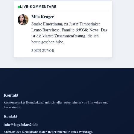
LIVE-KOMMENTARE
Jonas Wagner
Verfolge Lucy Liu: Beziehung, Karriere und
Fakten zur... genau – schaetze den
ausgewogenen Ton hier.
5 MIN ZUVOR
Kontakt
Responsestarker Kontaktkanal mit schneller Weiterleitung von Hinweisen und
Korrekturen.
Kontakt
info@lagefokus24.de
Antwort der Redaktion: in der Regel innerhalb eines Werktags.