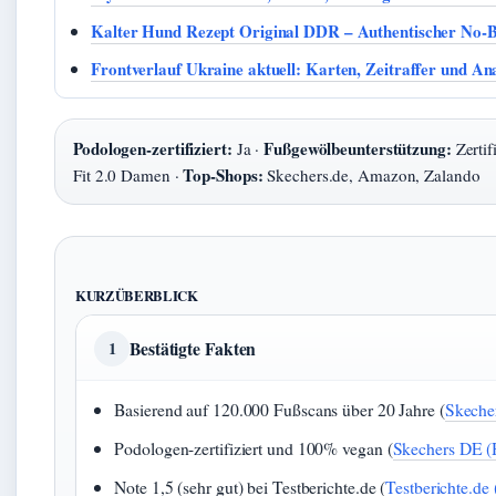
Kalter Hund Rezept Original DDR – Authentischer No-B
Frontverlauf Ukraine aktuell: Karten, Zeitraffer und An
Podologen-zertifiziert:
Fußgewölbeunterstützung:
Ja ·
Zertif
Top-Shops:
Fit 2.0 Damen ·
Skechers.de, Amazon, Zalando
KURZÜBERBLICK
Bestätigte Fakten
1
Basierend auf 120.000 Fußscans über 20 Jahre (
Skecher
Podologen-zertifiziert und 100% vegan (
Skechers DE (H
Note 1,5 (sehr gut) bei Testberichte.de (
Testberichte.de 