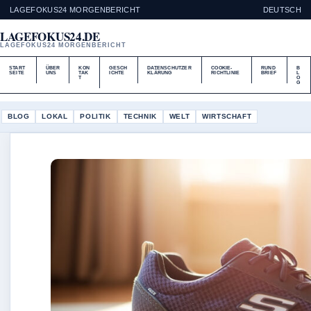
LAGEFOKUS24 MORGENBERICHT
DEUTSCH
LAGEFOKUS24.DE
LAGEFOKUS24 MORGENBERICHT
START
ÜBER
KON
GESCH
DATENSCHUTZER
COOKIE-
RUND
B
SEITE
UNS
TAK
ICHTE
KLÄRUNG
RICHTLINIE
BRIEF
L
T
O
G
BLOG
LOKAL
POLITIK
TECHNIK
WELT
WIRTSCHAFT