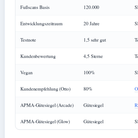
Fußscans Basis
120.000
S
Entwicklungszeitraum
20 Jahre
S
Testnote
1,5 sehr gut
T
Kundenbewertung
4,5 Sterne
T
Vegan
100%
S
Kundenempfehlung (Otto)
80%
O
APMA-Gütesiegel (Arcade)
Gütesiegel
R
APMA-Gütesiegel (Glow)
Gütesiegel
S