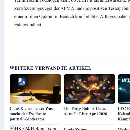
Termin beim Podologen klärt, ob Arch Fit als unterstützende
Zertifizierungssiegel der APMA und die positiven Testergebn
einer soliden Option im Bereich komfortabler Alltagsschuhe m
Fußgesundheit.
WEITERE VERWANDTE ARTIKEL
Claus Kleber heute: Was
The Forge Roblox Codes –
UFC Ev
macht der Ex-“heute
Aktuelle Liste April 2026
Kalend
journal”-Moderator
Kämpf
Jamie Young:
Markus