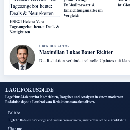
Fußballtorwart &
ist Gl
Einrichtungsmarke im
Vergleich
HSE24 Helena Vera
Tagesangebot heute: Deals &
Neuigkeiten
UBER DEN AUTOR
Maximilian Lukas Bauer Richter
Die Redaktion verbindet schnelle Updates mit kla
LAGEFOKUS24.DE
Lagefokus24.de vereint Nachrichten, Ratgeber und Analysen in einem modernen
Redaktionslayout. Laufend vom Redaktionsteam aktualisiert.
Beliebt
Tagliche Redaktionsbriefings und Vertrauensressourcen, kuratiert fur schnelle Verifikation.
Über uns