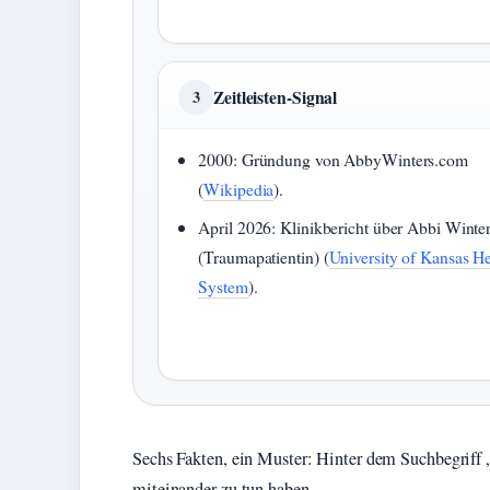
Zeitleisten-Signal
3
2000: Gründung von AbbyWinters.com
(
Wikipedia
).
April 2026: Klinikbericht über Abbi Winte
(Traumapatientin) (
University of Kansas He
System
).
Sechs Fakten, ein Muster: Hinter dem Suchbegriff 
miteinander zu tun haben.