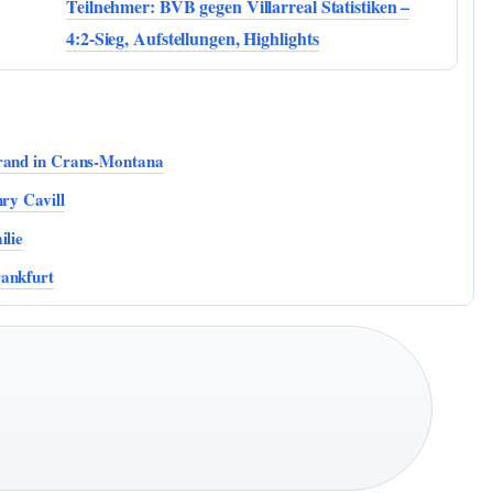
Teilnehmer: BVB gegen Villarreal Statistiken –
4:2-Sieg, Aufstellungen, Highlights
Brand in Crans-Montana
ry Cavill
ilie
rankfurt