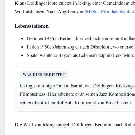
Klaus Doldinger lebte zuletzt in Icking, einer Gemeinde im o
Wolfratshausen. Nach Angaben von
IMDb – Filmdatenbank
st
Lebensstationen
Geboren 1936 in Berlin – hier verbrachte er seine Kindhe
In den 1950er-Jahren zog er nach Düsseldorf, wo er erste E
Später wählte er Bayern als Lebensmittelpunkt, erst Münc
WAS DIES BEDEUTET
Icking, ein ruhiger Ort im Isartal, war Doldingers Rückzug
Filmbusiness. Hier arbeitete er an seinen Jazz-Komposition
seiner öffentlichen Rolle als Komponist von Blockbustern.
Die Wahl von Icking spiegelt Doldingers Bedürfnis nach Ruhe 