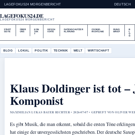
LAGEFOKUS24 MORGENBERICHT
DEUTSCH
LAGEFOKUS24.DE
LAGEFOKUS24 MORGENBERICHT
START
ÜBER
KON
GESCH
DATENSCHUTZER
COOKIE-
RUND
B
SEITE
UNS
TAK
ICHTE
KLÄRUNG
RICHTLINIE
BRIEF
L
T
O
G
BLOG
LOKAL
POLITIK
TECHNIK
WELT
WIRTSCHAFT
Klaus Doldinger ist tot 
Komponist
MAXIMILIAN LUKAS BAUER RICHTER • 2026-07-07 • GEPRUFT VON OLIVER WE
Es gibt Musik, die man erkennt, sobald die ersten Töne erklinge
hat einige der unvergesslichsten geschrieben. Der deutsche Sax