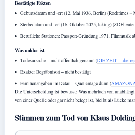
Bestätigte Fakten
Geburtsdatum und -ort (12. Mai 1936, Berlin) (Rocktimes –
Sterbedatum und -ort (16. Oktober 2025, Icking) (ZDFheute
Berufliche Stationen: Passport-Gründung 1971, Filmmusik a
Was unklar ist
Todesursache – nicht öffentlich genannt (
DIE ZEIT – überreg
Exakter Begräbnisort – nicht bestätigt
Familienangaben im Detail – Quellenlage dünn (
AMAZONA –
Die Unterscheidung ist bewusst: Was mehrfach von unabhängige
von einer Quelle oder gar nicht belegt ist, bleibt als Lücke mar
Stimmen zum Tod von Klaus Doldin