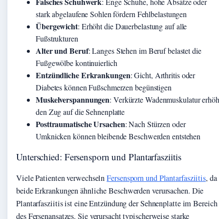
Falsches Schuhwerk
: Enge Schuhe, hohe Absätze oder
stark abgelaufene Sohlen fördern Fehlbelastungen
Übergewicht
: Erhöht die Dauerbelastung auf alle
Fußstrukturen
Alter und Beruf
: Langes Stehen im Beruf belastet die
Fußgewölbe kontinuierlich
Entzündliche Erkrankungen
: Gicht, Arthritis oder
Diabetes können Fußschmerzen begünstigen
Muskelverspannungen
: Verkürzte Wadenmuskulatur erhöh
den Zug auf die Sehnenplatte
Posttraumatische Ursachen
: Nach Stürzen oder
Umknicken können bleibende Beschwerden entstehen
Unterschied: Fersensporn und Plantarfasziitis
Viele Patienten verwechseln
Fersensporn und Plantarfasziitis
, da
beide Erkrankungen ähnliche Beschwerden verursachen. Die
Plantarfasziitis ist eine Entzündung der Sehnenplatte im Bereich
des Fersenansatzes. Sie verursacht typischerweise starke