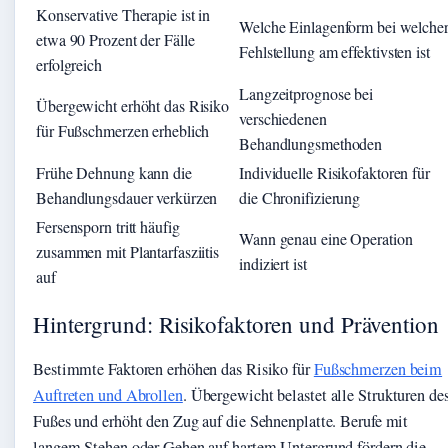
Konservative Therapie ist in
Welche Einlagenform bei welche
etwa 90 Prozent der Fälle
Fehlstellung am effektivsten ist
erfolgreich
Langzeitprognose bei
Übergewicht erhöht das Risiko
verschiedenen
für Fußschmerzen erheblich
Behandlungsmethoden
Frühe Dehnung kann die
Individuelle Risikofaktoren für
Behandlungsdauer verkürzen
die Chronifizierung
Fersensporn tritt häufig
Wann genau eine Operation
zusammen mit Plantarfasziitis
indiziert ist
auf
Hintergrund: Risikofaktoren und Prävention
Bestimmte Faktoren erhöhen das Risiko für
Fußschmerzen beim
Auftreten und Abrollen
. Übergewicht belastet alle Strukturen de
Fußes und erhöht den Zug auf die Sehnenplatte. Berufe mit
langem Stehen oder Gehen auf hartem Untergrund fördern die