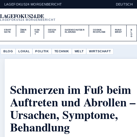
LAGEFOKUS24 MORGENBERICHT
DEUTSCH
LAGEFOKUS24.DE
LAGEFOKUS24 MORGENBERICHT
START
ÜBER
KON
GESCH
DATENSCHUTZER
COOKIE-
RUND
B
SEITE
UNS
TAK
ICHTE
KLÄRUNG
RICHTLINIE
BRIEF
L
T
O
G
BLOG
LOKAL
POLITIK
TECHNIK
WELT
WIRTSCHAFT
Schmerzen im Fuß beim
Auftreten und Abrollen –
Ursachen, Symptome,
Behandlung