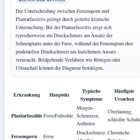
Die Unterscheidung zwischen Fersensporn und
Plantarfasziitis gelingt durch gezielte klinische
Untersuchung. Bei der Plantarfasziitis zeigt sich
typischerweise ein Druckschmerz am Ansatz der
Sehnenplatte unter der Ferse, während der Fersensporn eher
punktuellen Druckschmerz am knöchernen Ansatz
verursacht. Bildgebende Verfahren wie Röntgen oder
Ultraschall können die Diagnose bestätigen.
Typische
Häufigste
Erkrankung
Hauptsitz
Symptome
Ursachen
Morgen-
Überlastung,
Plantarfasziitis
Ferse/Fußsohle
Schmerzen,
schlechte Schuh
Auftreten
Druckschmerz,
Chronische
Fersensporn
Ferse