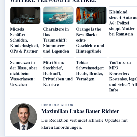
Kleinkind
steuert Auto a
A6: Polizei
stoppt Mutter
Micaela
Charaktere in
Orange Is the
bei Ramstein
Schäfer:
Das
New Black:
Schulden,
Traumschiff:
echte
Kinderlosigkeit,
Stammcrew
Geschichte und
OPs & Partner
und Legenden
Hintergründe
Schmerzen in
Mitri Sirin:
Tobias
YouTube zu
der Blase, aber
Steckbrief,
Schweinsteiger:
MP3
nicht beim
Herkunft,
Heute, Bruder,
Konverter:
Wasserlassen:
Privatleben und
Vermögen
Kostenlos, lega
Ursachen
Karriere
und sicher? All
Infos
UBER DEN AUTOR
Maximilian Lukas Bauer Richter
Die Redaktion verbindet schnelle Updates mit
klaren Einordnungen.