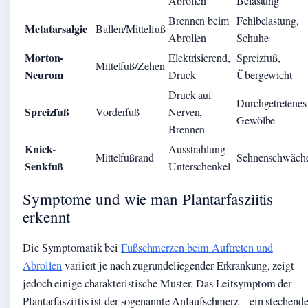
Abrollen
Belastung
Brennen beim
Fehlbelastung,
Metatarsalgie
Ballen/Mittelfuß
Abrollen
Schuhe
Morton-
Elektrisierend,
Spreizfuß,
Mittelfuß/Zehen
Neurom
Druck
Übergewicht
Druck auf
Durchgetretenes
Spreizfuß
Vorderfuß
Nerven,
Gewölbe
Brennen
Knick-
Ausstrahlung
Mittelfußrand
Sehnenschwäch
Senkfuß
Unterschenkel
Symptome und wie man Plantarfasziitis
erkennt
Die Symptomatik bei
Fußschmerzen beim Auftreten und
Abrollen
variiert je nach zugrundeliegender Erkrankung, zeigt
jedoch einige charakteristische Muster. Das Leitsymptom der
Plantarfasziitis ist der sogenannte Anlaufschmerz – ein stechende