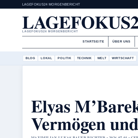
LAGEFOKUS24 MORGENBERICHT
LAGEFOKUS2
LAGEFOKUS24 MORGENBERICHT
STARTSEITE
ÜBER UNS
BLOG
LOKAL
POLITIK
TECHNIK
WELT
WIRTSCHAFT
Elyas M’Barek
Vermögen und
MAXIMILIAN LUKAS BAUER RICHTER • 2026-07-01 • 