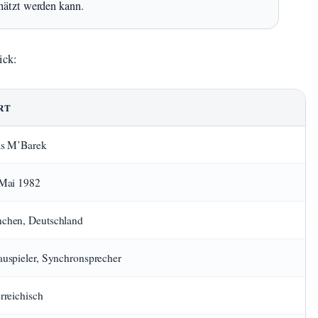
hätzt werden kann.
ick:
RT
as M’Barek
 Mai 1982
chen, Deutschland
uspieler, Synchronsprecher
rreichisch