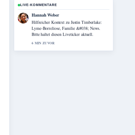
LIVE-KOMMENTARE
Tim Vogel
Die Berichterstattung zu Lucy Liu:
Beziehung, Karriere und Fakten zur... wirkt
solide und sehr gut nachvollziehbar.
8 MIN ZUVOR