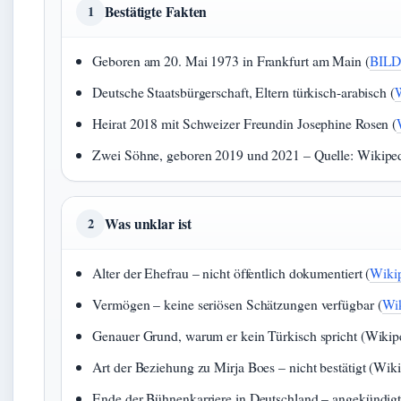
Bestätigte Fakten
1
Geboren am 20. Mai 1973 in Frankfurt am Main (
BILD 
Deutsche Staatsbürgerschaft, Eltern türkisch-arabisch (
W
Heirat 2018 mit Schweizer Freundin Josephine Rosen (
Zwei Söhne, geboren 2019 und 2021 – Quelle: Wikipedi
Was unklar ist
2
Alter der Ehefrau – nicht öffentlich dokumentiert (
Wikip
Vermögen – keine seriösen Schätzungen verfügbar (
Wik
Genauer Grund, warum er kein Türkisch spricht (Wikipe
Art der Beziehung zu Mirja Boes – nicht bestätigt (Wiki
Ende der Bühnenkarriere in Deutschland – angekündigt