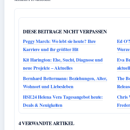
DIESE BEITRAGE NICHT VERPASSEN
Peggy March: Wo lebt sie heute? Ihre
Ed O’N
Karriere und ihr größter Hit
Wurze
Kit Harington: Ehe, Sucht, Diagnose und
Eva Br
neue Projekte – Aktuelles
aktuel
Bernhard Bettermann: Beziehungen, Alter,
The Bo
Wohnort und Liebesleben
Releas
HSE24 Helena Vera Tagesangebot heute:
Chris 
Deals & Neuigkeiten
Freder
4 VERWANDTE ARTIKEL