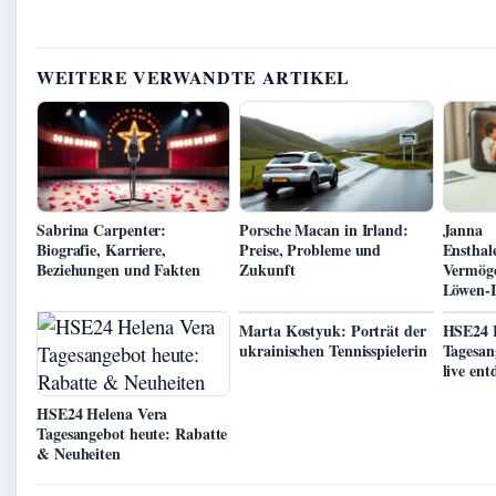
WEITERE VERWANDTE ARTIKEL
Sabrina Carpenter:
Porsche Macan in Irland:
Janna
Biografie, Karriere,
Preise, Probleme und
Ensthal
Beziehungen und Fakten
Zukunft
Vermög
Löwen-I
Marta Kostyuk: Porträt der
HSE24 
ukrainischen Tennisspielerin
Tagesan
live ent
HSE24 Helena Vera
Tagesangebot heute: Rabatte
& Neuheiten