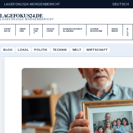
LAGEFOKUS24 MORGENBERICHT
DEUTSCH
LAGEFOKUS24.DE
LAGEFOKUS24 MORGENBERICHT
START
ÜBER
KON
GESCH
DATENSCHUTZER
COOKIE-
RUND
B
SEITE
UNS
TAK
ICHTE
KLÄRUNG
RICHTLINIE
BRIEF
L
T
O
G
BLOG
LOKAL
POLITIK
TECHNIK
WELT
WIRTSCHAFT