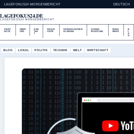
LAGEFOKUS24 MORGENBERICHT
DEUTSCH
LAGEFOKUS24.DE
LAGEFOKUS24 MORGENBERICHT
START
ÜBER
KON
GESCH
DATENSCHUTZER
COOKIE-
RUND
B
SEITE
UNS
TAK
ICHTE
KLÄRUNG
RICHTLINIE
BRIEF
L
T
O
G
BLOG
LOKAL
POLITIK
TECHNIK
WELT
WIRTSCHAFT