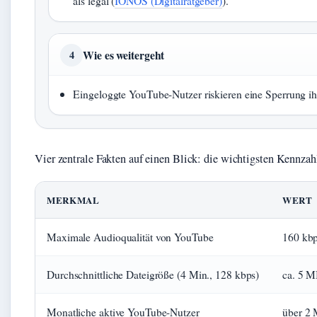
als legal (
IONOS (Digitalratgeber)
).
Wie es weitergeht
4
Eingeloggte YouTube-Nutzer riskieren eine Sperrung ih
Vier zentrale Fakten auf einen Blick: die wichtigsten Kennz
MERKMAL
WERT
Maximale Audioqualität von YouTube
160 kb
Durchschnittliche Dateigröße (4 Min., 128 kbps)
ca. 5 
Monatliche aktive YouTube-Nutzer
über 2 