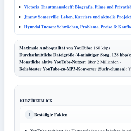
Victoria Trauttmansdorff: Biografie, Filme und Privatle
Jimmy Somerville: Leben, Karriere und aktuelle Projekt
Hyundai Tucson: Schwächen, Probleme, Preise & Kaufb
Maximale Audioqualität von YouTube:
160 kbps ·
Durchschnittliche Dateigröße (4-minütiger Song, 128 kbps)
Monatliche aktive YouTube-Nutzer:
über 2 Milliarden ·
Beliebtester YouTube-zu-MP3-Konverter (Suchvolumen):
Y
KURZÜBERBLICK
Bestätigte Fakten
1
YouTube verbietet das Herunterladen von Inhalten in 