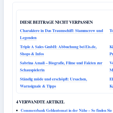
DIESE BEITRAGE NICHT VERPASSEN
Charaktere in Das Traumschiff: Stammcrew und
T
Legenden
Triple A Sales GmbH: Abbuchung bei Eis.de,
Ki
Shops & Infos
Pr
Sabrina Amali – Biografie, Filme und Fakten zur
Vo
Schauspielerin
Mu
Ständig müde und erschöpft: Ursachen,
E
Warnsignale & Tipps
K
4 VERWANDTE ARTIKEL
Commerzbank Geldautomat in der Nähe – So finden Sie