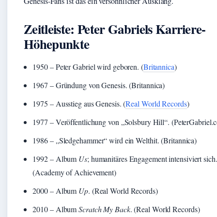
Genesis-Fans ist das ein versöhnlicher Ausklang.
Zeitleiste: Peter Gabriels Karriere-
Höhepunkte
1950
– Peter Gabriel wird geboren. (
Britannica
)
1967
– Gründung von Genesis. (Britannica)
1975
– Ausstieg aus Genesis. (
Real World Records
)
1977
– Veröffentlichung von „Solsbury Hill“. (PeterGabriel.
1986
– „Sledgehammer“ wird ein Welthit. (Britannica)
1992
– Album
Us
; humanitäres Engagement intensiviert sich
(Academy of Achievement)
2000
– Album
Up
. (Real World Records)
2010
– Album
Scratch My Back
. (Real World Records)