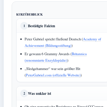
KURZÜBERBLICK
Bestätigte Fakten
1
Peter Gabriel spricht fließend Deutsch (
Academy of
Achievement (Bildungsstiftung)
)
Er gewann 6 Grammy Awards (
Britannica
(renommierte Enzyklopädie)
)
„Sledgehammer“ war sein größter Hit
(
PeterGabriel.com (offizielle Website)
)
Was unklar ist
2
Ob eine romantische Beziehung zu Sinead O’Connor