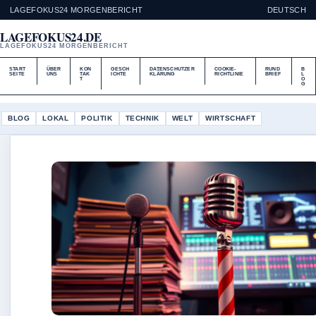
LAGEFOKUS24 MORGENBERICHT
DEUTSCH
LAGEFOKUS24.DE
LAGEFOKUS24 MORGENBERICHT
START
ÜBER
KON
GESCH
DATENSCHUTZER
COOKIE-
RUND
B
SEITE
UNS
TAK
ICHTE
KLÄRUNG
RICHTLINIE
BRIEF
L
T
O
G
BLOG
LOKAL
POLITIK
TECHNIK
WELT
WIRTSCHAFT