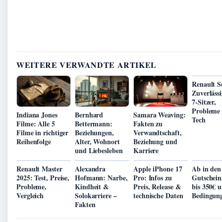
WEITERE VERWANDTE ARTIKEL
Renault S
Zuverlässi
7-Sitzer,
Probleme
Indiana Jones
Bernhard
Samara Weaving:
Tech
Filme: Alle 5
Bettermann:
Fakten zu
Filme in richtiger
Beziehungen,
Verwandtschaft,
Reihenfolge
Alter, Wohnort
Beziehung und
und Liebesleben
Karriere
Renault Master
Alexandra
Apple iPhone 17
Ab in den
2025: Test, Preise,
Hofmann: Narbe,
Pro: Infos zu
Gutschein
Probleme,
Kindheit &
Preis, Release &
bis 350€ 
Vergleich
Solokarriere –
technische Daten
Bedingun
Fakten