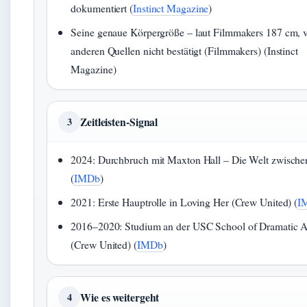
dokumentiert (
Instinct Magazine
)
Seine genaue Körpergröße – laut Filmmakers 187 cm, 
anderen Quellen nicht bestätigt (Filmmakers) (Instinct
Magazine)
Zeitleisten‑Signal
3
2024: Durchbruch mit Maxton Hall – Die Welt zwische
(
IMDb
)
2021: Erste Hauptrolle in Loving Her (Crew United) (
I
2016–2020: Studium an der USC School of Dramatic A
(Crew United) (
IMDb
)
Wie es weitergeht
4