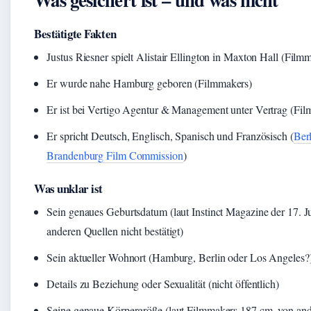
Bestätigte Fakten
Justus Riesner spielt Alistair Ellington in Maxton Hall (Film
Er wurde nahe Hamburg geboren (Filmmakers)
Er ist bei Vertigo Agentur & Management unter Vertrag (Fi
Er spricht Deutsch, Englisch, Spanisch und Französisch (
Ber
Brandenburg Film Commission
)
Was unklar ist
Sein genaues Geburtsdatum (laut Instinct Magazine der 17. J
anderen Quellen nicht bestätigt)
Sein aktueller Wohnort (Hamburg, Berlin oder Los Angeles?
Details zu Beziehung oder Sexualität (nicht öffentlich)
Seine genaue Körpergröße (laut Filmmakers 187 cm, von an