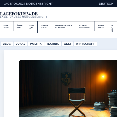
LAGEFOKUS24 MORGENBERICHT
DEUTSCH
LAGEFOKUS24.DE
LAGEFOKUS24 MORGENBERICHT
START
ÜBER
KON
GESCH
DATENSCHUTZER
COOKIE-
RUND
B
SEITE
UNS
TAK
ICHTE
KLÄRUNG
RICHTLINIE
BRIEF
L
T
O
G
BLOG
LOKAL
POLITIK
TECHNIK
WELT
WIRTSCHAFT