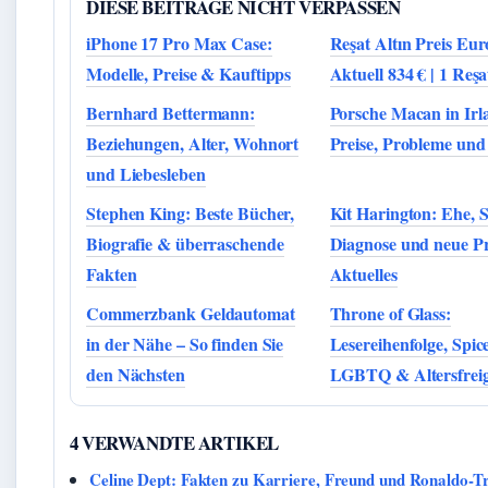
DIESE BEITRAGE NICHT VERPASSEN
iPhone 17 Pro Max Case:
Reşat Altın Preis Eur
Modelle, Preise & Kauftipps
Aktuell 834 € | 1 Reşa
Bernhard Bettermann:
Porsche Macan in Irl
Beziehungen, Alter, Wohnort
Preise, Probleme und
und Liebesleben
Stephen King: Beste Bücher,
Kit Harington: Ehe, S
Biografie & überraschende
Diagnose und neue Pr
Fakten
Aktuelles
Commerzbank Geldautomat
Throne of Glass:
in der Nähe – So finden Sie
Lesereihenfolge, Spice
den Nächsten
LGBTQ & Altersfrei
4 VERWANDTE ARTIKEL
Celine Dept: Fakten zu Karriere, Freund und Ronaldo-Tr