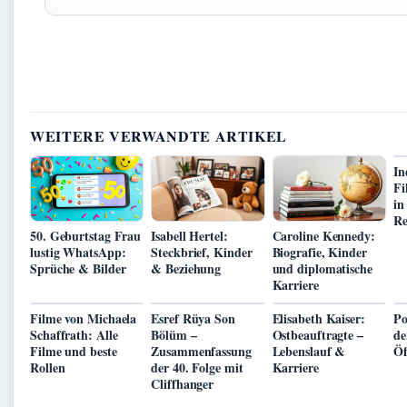
WEITERE VERWANDTE ARTIKEL
In
Fi
in
Re
50. Geburtstag Frau
Isabell Hertel:
Caroline Kennedy:
lustig WhatsApp:
Steckbrief, Kinder
Biografie, Kinder
Sprüche & Bilder
& Beziehung
und diplomatische
Karriere
Filme von Michaela
Esref Rüya Son
Elisabeth Kaiser:
Po
Schaffrath: Alle
Bölüm –
Ostbeauftragte –
de
Filme und beste
Zusammenfassung
Lebenslauf &
Öf
Rollen
der 40. Folge mit
Karriere
Cliffhanger