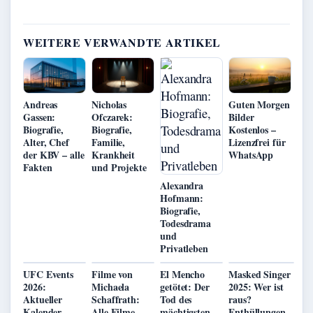
WEITERE VERWANDTE ARTIKEL
Andreas
Nicholas
Guten Morgen
Gassen:
Ofczarek:
Bilder
Biografie,
Biografie,
Kostenlos –
Alter, Chef
Familie,
Lizenzfrei für
der KBV – alle
Krankheit
WhatsApp
Fakten
und Projekte
Alexandra
Hofmann:
Biografie,
Todesdrama
und
Privatleben
UFC Events
Filme von
El Mencho
Masked Singer
2026:
Michaela
getötet: Der
2025: Wer ist
Aktueller
Schaffrath:
Tod des
raus?
Kalender,
Alle Filme
mächtigsten
Enthüllungen