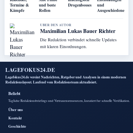
Termine &
und beste
Drogenbosses
und
Kämpfe
Rollen
Ausgeschiedene
UBER DEN AUTOR
Maximilian Lukas Bauer Richter
Die Redaktion verbindet schnelle Updates
mit klaren Einordnungen.
LAGEFOKUS24.DE
Lagefokus24.de vereint Nachrichten, Ratgeber und Analysen in einem modernen
Redaktionslayout. Laufend vom Redaktionsteam aktualisiert.
Beliebt
Tagliche Redaktionsbriefings und Vertrauensressourcen, kuratiert fur schnelle Verifikation.
Über uns
Kontakt
Geschichte