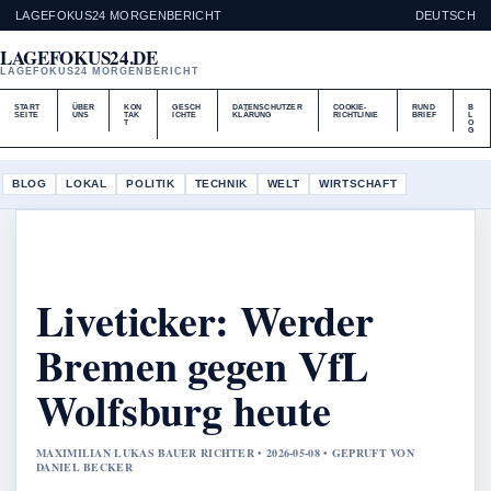
LAGEFOKUS24 MORGENBERICHT
DEUTSCH
LAGEFOKUS24.DE
LAGEFOKUS24 MORGENBERICHT
START
ÜBER
KON
GESCH
DATENSCHUTZER
COOKIE-
RUND
B
SEITE
UNS
TAK
ICHTE
KLÄRUNG
RICHTLINIE
BRIEF
L
T
O
G
BLOG
LOKAL
POLITIK
TECHNIK
WELT
WIRTSCHAFT
Liveticker: Werder
Bremen gegen VfL
Wolfsburg heute
MAXIMILIAN LUKAS BAUER RICHTER • 2026-05-08 • GEPRUFT VON
DANIEL BECKER