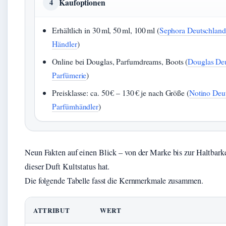
Kaufoptionen
4
Erhältlich in 30 ml, 50 ml, 100 ml (
Sephora Deutschland –
Händler
)
Online bei Douglas, Parfumdreams, Boots (
Douglas Deu
Parfümerie
)
Preisklasse: ca. 50 € – 130 € je nach Größe (
Notino Deu
Parfümhändler
)
Neun Fakten auf einen Blick – von der Marke bis zur Haltbark
dieser Duft Kultstatus hat.
Die folgende Tabelle fasst die Kernmerkmale zusammen.
ATTRIBUT
WERT