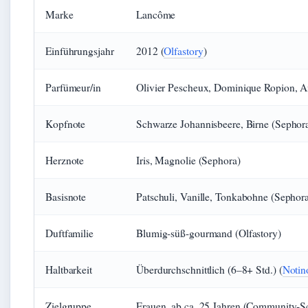
Marke
Lancôme
Einführungsjahr
2012 (
Olfastory
)
Parfümeur/in
Olivier Pescheux, Dominique Ropion, A
Kopfnote
Schwarze Johannisbeere, Birne (Sephor
Herznote
Iris, Magnolie (Sephora)
Basisnote
Patschuli, Vanille, Tonkabohne (Sephor
Duftfamilie
Blumig-süß-gourmand (Olfastory)
Haltbarkeit
Überdurchschnittlich (6–8+ Std.) (
Notin
Zielgruppe
Frauen, ab ca. 25 Jahren (Community-S