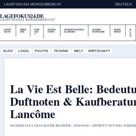
LAGEFOKUS24 MORGENBERICHT
DEUTSCH
LAGEFOKUS24.DE
LAGEFOKUS24 MORGENBERICHT
START
ÜBER
KON
GESCH
DATENSCHUTZER
COOKIE-
RUND
B
SEITE
UNS
TAK
ICHTE
KLÄRUNG
RICHTLINIE
BRIEF
L
T
O
G
BLOG
LOKAL
POLITIK
TECHNIK
WELT
WIRTSCHAFT
La Vie Est Belle: Bedeut
Duftnoten & Kaufberatun
Lancôme
MAXIMILIAN LUKAS BAUER RICHTER • 2026-05-06 • GEPRUFT VON MIA SCHNE