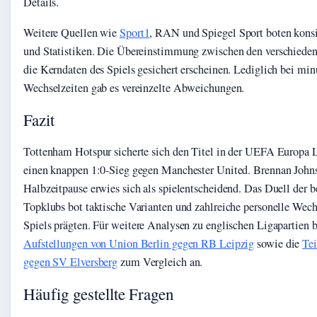
Details.
Weitere Quellen wie
Sport1
, RAN und Spiegel Sport boten konsi
und Statistiken. Die Übereinstimmung zwischen den verschieden
die Kerndaten des Spiels gesichert erscheinen. Lediglich bei mi
Wechselzeiten gab es vereinzelte Abweichungen.
Fazit
Tottenham Hotspur sicherte sich den Titel in der UEFA Europa 
einen knappen 1:0-Sieg gegen Manchester United. Brennan Johnso
Halbzeitpause erwies sich als spielentscheidend. Das Duell der 
Topklubs bot taktische Varianten und zahlreiche personelle Wechs
Spiels prägten. Für weitere Analysen zu englischen Ligapartien b
Aufstellungen von Union Berlin gegen RB Leipzig
sowie die
Te
gegen SV Elversberg
zum Vergleich an.
Häufig gestellte Fragen