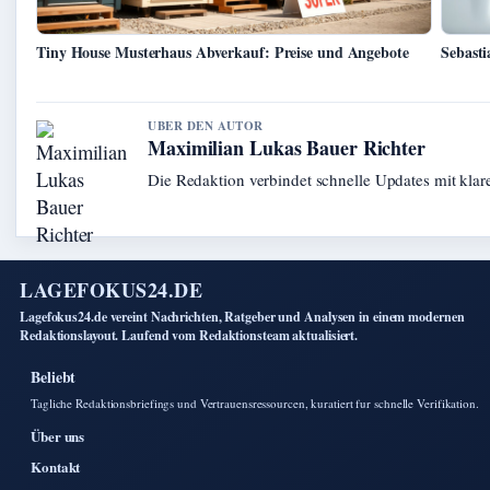
Tiny House Musterhaus Abverkauf: Preise und Angebote
Sebasti
UBER DEN AUTOR
Maximilian Lukas Bauer Richter
Die Redaktion verbindet schnelle Updates mit kla
LAGEFOKUS24.DE
Lagefokus24.de vereint Nachrichten, Ratgeber und Analysen in einem modernen
Redaktionslayout. Laufend vom Redaktionsteam aktualisiert.
Beliebt
Tagliche Redaktionsbriefings und Vertrauensressourcen, kuratiert fur schnelle Verifikation.
Über uns
Kontakt