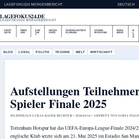
LAGEFOKUS24 MORGENBERICHT
DEUTSCH
LAGEFOKUS24.DE
LAGEFOKUS24 MORGENBERICHT
START
ÜBER
KON
GESCH
DATENSCHUTZER
COOKIE-
RUND
B
SEITE
UNS
TAK
ICHTE
KLÄRUNG
RICHTLINIE
BRIEF
L
T
O
G
BLOG
LOKAL
POLITIK
TECHNIK
WELT
WIRTSCHAFT
Aufstellungen Teilnehme
Spieler Finale 2025
MAXIMILIAN LUKAS BAUER RICHTER • 2026-04-16 • GEPRUFT VON SOFIA WAG
Tottenham Hotspur hat das UEFA-Europa-League-Finale 2024/2
englische Klub setzte sich am 21. Mai 2025 im Estadio San Mam