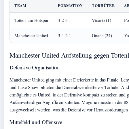
TEAM
FORMATION
TORHÜTER
A
Tottenham Hotspur
4-2-3-1
Vicario (1)
Po
Manchester United
3-4-2-1
Onana (24)
Yo
Manchester United Aufstellung gegen Totte
Defensive Organisation
Manchester United ging mit einer Dreierkette in das Finale. Le
und Luke Shaw bildeten die Dreierabwehrkette vor Torhüter An
ermöglichte es United, in der Defensive kompakt zu stehen und gl
Außenverteidiger Angriffe einzuleiten. Maguire musste in der 88
ausgewechselt werden, was die Defensive vor Herausforderungen s
Mittelfeld und Offensive