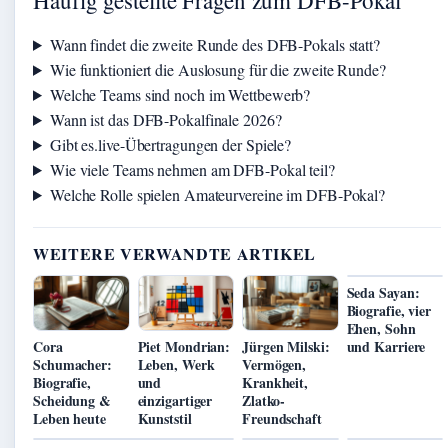
Wann findet die zweite Runde des DFB-Pokals statt?
Wie funktioniert die Auslosung für die zweite Runde?
Welche Teams sind noch im Wettbewerb?
Wann ist das DFB-Pokalfinale 2026?
Gibt es.live-Übertragungen der Spiele?
Wie viele Teams nehmen am DFB-Pokal teil?
Welche Rolle spielen Amateurvereine im DFB-Pokal?
WEITERE VERWANDTE ARTIKEL
Seda Sayan:
Biografie, vier
Ehen, Sohn
und Karriere
Cora
Piet Mondrian:
Jürgen Milski:
Schumacher:
Leben, Werk
Vermögen,
Biografie,
und
Krankheit,
Scheidung &
einzigartiger
Zlatko-
Leben heute
Kunststil
Freundschaft