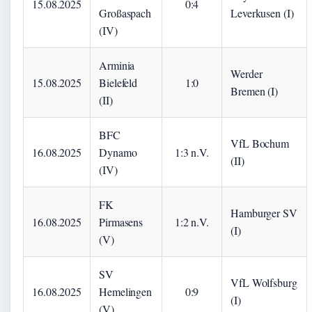
15.08.2025
0:4
Großaspach
Leverkusen (I)
(IV)
Arminia
Werder
15.08.2025
Bielefeld
1:0
Bremen (I)
(II)
BFC
VfL Bochum
16.08.2025
Dynamo
1:3 n.V.
(II)
(IV)
FK
Hamburger SV
16.08.2025
Pirmasens
1:2 n.V.
(I)
(V)
SV
VfL Wolfsburg
16.08.2025
Hemelingen
0:9
(I)
(V)