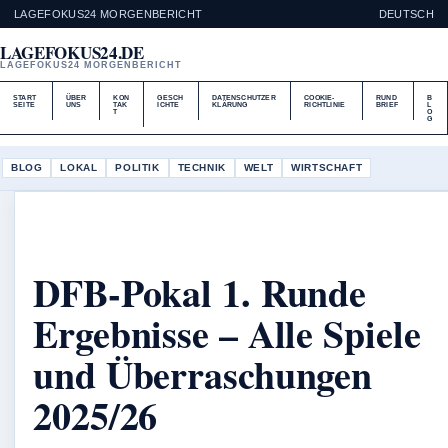
LAGEFOKUS24 MORGENBERICHT
DEUTSCH
LAGEFOKUS24.DE
LAGEFOKUS24 MORGENBERICHT
START
ÜBER
KON
GESCH
DATENSCHUTZER
COOKIE-
RUND
B
SEITE
UNS
TAK
ICHTE
KLÄRUNG
RICHTLINIE
BRIEF
L
T
O
G
BLOG
LOKAL
POLITIK
TECHNIK
WELT
WIRTSCHAFT
DFB-Pokal 1. Runde
Ergebnisse – Alle Spiele
und Überraschungen
2025/26