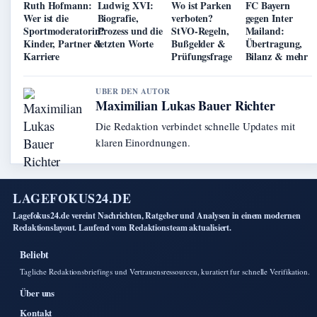
Ruth Hofmann:
Ludwig XVI:
Wo ist Parken
FC Bayern
Wer ist die
Biografie,
verboten?
gegen Inter
Sportmoderatorin?
Prozess und die
StVO-Regeln,
Mailand:
Kinder, Partner &
letzten Worte
Bußgelder &
Übertragung,
Karriere
Prüfungsfrage
Bilanz & mehr
UBER DEN AUTOR
Maximilian Lukas Bauer Richter
Die Redaktion verbindet schnelle Updates mit
klaren Einordnungen.
LAGEFOKUS24.DE
Lagefokus24.de vereint Nachrichten, Ratgeber und Analysen in einem modernen
Redaktionslayout. Laufend vom Redaktionsteam aktualisiert.
Beliebt
Tagliche Redaktionsbriefings und Vertrauensressourcen, kuratiert fur schnelle Verifikation.
Über uns
Kontakt