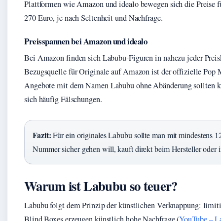
Plattformen wie Amazon und idealo bewegen sich die Preise f
270 Euro, je nach Seltenheit und Nachfrage.
Preisspannen bei Amazon und idealo
Bei Amazon finden sich Labubu-Figuren in nahezu jeder Preiskl
Bezugsquelle für Originale auf Amazon ist der offizielle Pop 
Angebote mit dem Namen Labubu ohne Abänderung sollten krit
sich häufig Fälschungen.
Fazit:
Für ein originales Labubu sollte man mit mindestens 1
Nummer sicher gehen will, kauft direkt beim Hersteller oder i
Warum ist Labubu so teuer?
Labubu folgt dem Prinzip der künstlichen Verknappung: limiti
Blind Boxes erzeugen künstlich hohe Nachfrage (
YouTube – L