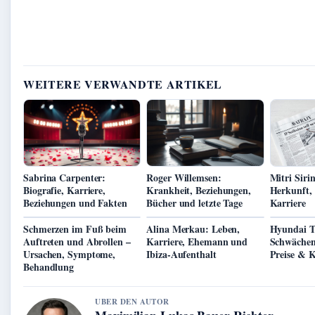
WEITERE VERWANDTE ARTIKEL
Sabrina Carpenter:
Roger Willemsen:
Mitri Sirin
Biografie, Karriere,
Krankheit, Beziehungen,
Herkunft, 
Beziehungen und Fakten
Bücher und letzte Tage
Karriere
Schmerzen im Fuß beim
Alina Merkau: Leben,
Hyundai T
Auftreten und Abrollen –
Karriere, Ehemann und
Schwächen
Ursachen, Symptome,
Ibiza-Aufenthalt
Preise & 
Behandlung
UBER DEN AUTOR