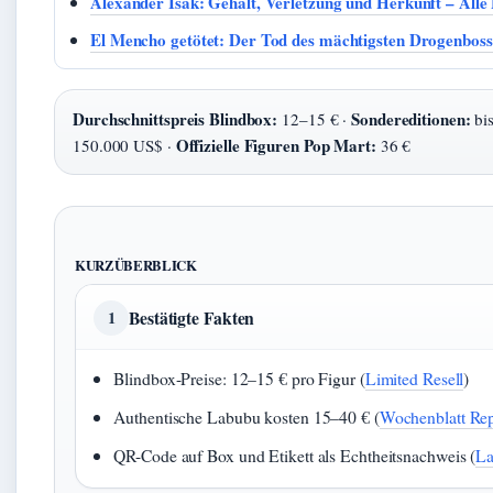
Alexander Isak: Gehalt, Verletzung und Herkunft – Alle
El Mencho getötet: Der Tod des mächtigsten Drogenboss
Durchschnittspreis Blindbox:
Sondereditionen:
12–15 € ·
bis
Offizielle Figuren Pop Mart:
150.000 US$ ·
36 €
KURZÜBERBLICK
Bestätigte Fakten
1
Blindbox-Preise: 12–15 € pro Figur (
Limited Resell
)
Authentische Labubu kosten 15–40 € (
Wochenblatt Rep
QR-Code auf Box und Etikett als Echtheitsnachweis (
La