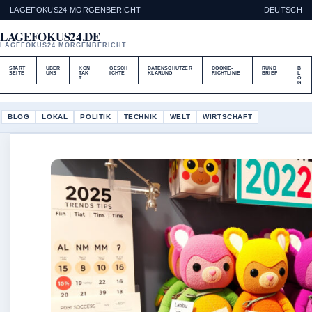
LAGEFOKUS24 MORGENBERICHT
DEUTSCH
LAGEFOKUS24.DE
LAGEFOKUS24 MORGENBERICHT
START
ÜBER
KON
GESCH
DATENSCHUTZER
COOKIE-
RUND
B
SEITE
UNS
TAK
ICHTE
KLÄRUNG
RICHTLINIE
BRIEF
L
T
O
G
BLOG
LOKAL
POLITIK
TECHNIK
WELT
WIRTSCHAFT