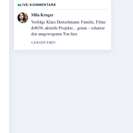
LIVE-KOMMENTARE
Jonas Wagner
Hilfreicher Kontext zu Justin Timberlake:
Lyme-Borreliose, Familie &#038; News.
Bitte haltet diesen Liveticker aktuell.
3 MIN ZUVOR