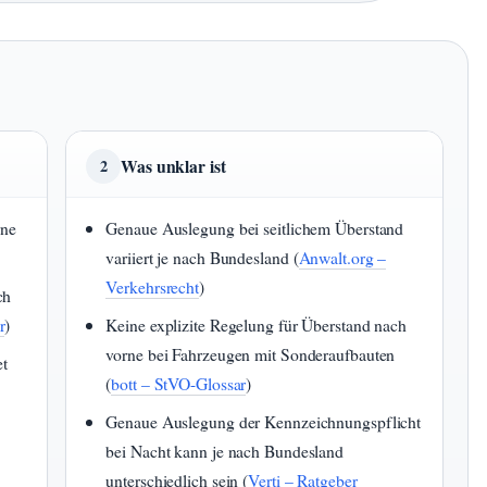
Was unklar ist
2
rne
Genaue Auslegung bei seitlichem Überstand
variiert je nach Bundesland (
Anwalt.org –
Verkehrsrecht
)
ch
r
)
Keine explizite Regelung für Überstand nach
vorne bei Fahrzeugen mit Sonderaufbauten
t
(
bott – StVO-Glossar
)
Genaue Auslegung der Kennzeichnungspflicht
bei Nacht kann je nach Bundesland
unterschiedlich sein (
Verti – Ratgeber