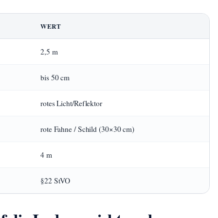
WERT
2,5 m
bis 50 cm
rotes Licht/Reflektor
rote Fahne / Schild (30×30 cm)
4 m
§22 StVO